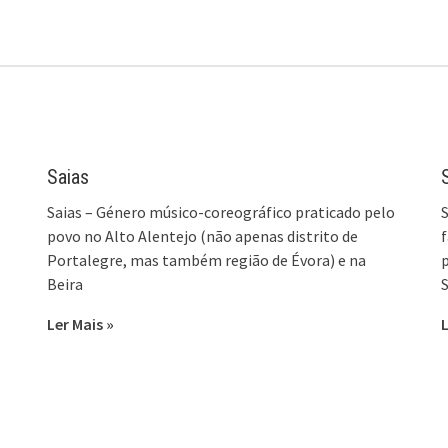
Saias
Saias – Género músico-coreográfico praticado pelo
S
povo no Alto Alentejo (não apenas distrito de
f
Portalegre, mas também região de Évora) e na
p
Beira
S
Ler Mais »
L