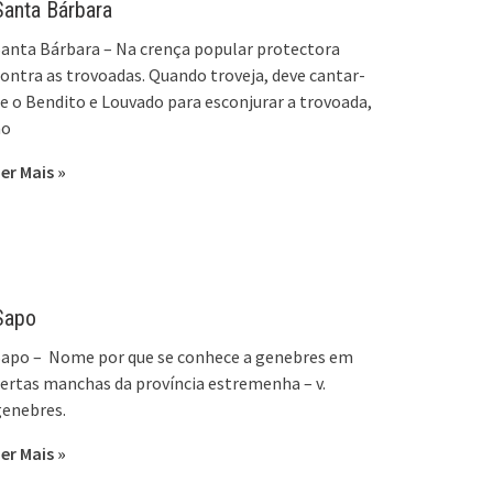
Santa Bárbara
anta Bárbara – Na crença popular protectora
ontra as trovoadas. Quando troveja, deve cantar-
e o Bendito e Louvado para esconjurar a trovoada,
ao
er Mais »
Sapo
Sapo – Nome por que se conhece a genebres em
ertas manchas da província estremenha – v.
genebres.
er Mais »