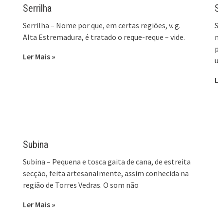
Serrilha
Serrilha – Nome por que, em certas regiões, v. g.
S
Alta Estremadura, é tratado o reque-reque – vide.
m
p
Ler Mais »
L
Subina
Subina – Pequena e tosca gaita de cana, de estreita
secção, feita artesanalmente, assim conhecida na
região de Torres Vedras. O som não
Ler Mais »