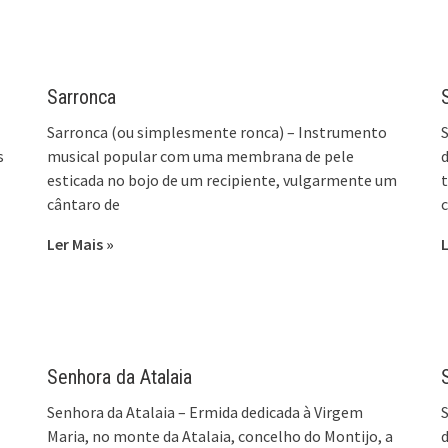
Sarronca
Sarronca (ou simplesmente ronca) – Instrumento
S
s
musical popular com uma membrana de pele
d
esticada no bojo de um recipiente, vulgarmente um
t
cântaro de
Ler Mais »
L
Senhora da Atalaia
Senhora da Atalaia – Ermida dedicada à Virgem
S
Maria, no monte da Atalaia, concelho do Montijo, a
d