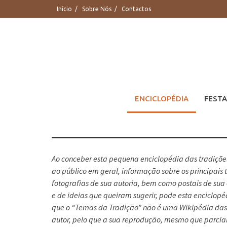
Saltar
Início
Sobre Nós
Contactos
para
conteúdo
ENCICLOPÉDIA
FESTA
Ao conceber esta pequena enciclopédia das tradições
ao público em geral, informação sobre os principai
fotografias de sua autoria, bem como postais de sua 
e de ideias que queiram sugerir, pode esta enciclopé
que o “Temas da Tradição” não é uma Wikipédia das tr
autor, pelo que a sua reprodução, mesmo que parcial