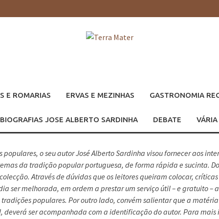
S E ROMARIAS
ERVAS E MEZINHAS
GASTRONOMIA RE
BIOGRAFIAS JOSE ALBERTO SARDINHA
DEBATE
VÁRIA
 populares, o seu autor José Alberto Sardinha visou fornecer aos in
s temas da tradição popular portuguesa, de forma rápida e sucinta
colecção. Através de dúvidas que os leitores queiram colocar, crític
dia ser melhorada, em ordem a prestar um serviço útil – e gratuito – 
adições populares. Por outro lado, convém salientar que a matéria in
, deverá ser acompanhada com a identificação do autor. Para mais i