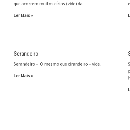
que acorrem muitos círios (vide) da
e
Ler Mais »
L
Serandeiro
Serandeiro – O mesmo que cirandeiro – vide.
S
p
Ler Mais »
h
L