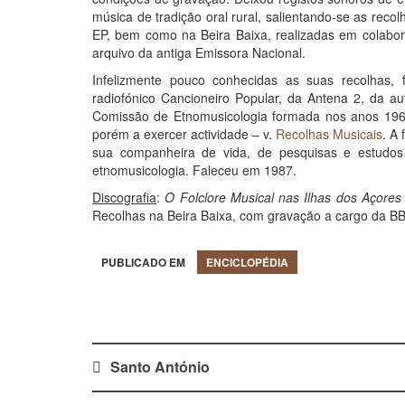
música de tradição oral rural, salientando-se as reco
EP, bem como na Beira Baixa, realizadas em colabor
arquivo da antiga Emissora Nacional.
Infelizmente pouco conhecidas as suas recolhas,
radiofónico Cancioneiro Popular, da Antena 2, da a
Comissão de Etnomusicologia formada nos anos 196
porém a exercer actividade – v.
Recolhas Musicais
. A
sua companheira de vida, de pesquisas e estudos
etnomusicologia. Faleceu em 1987.
Discografia
:
O Folclore Musical nas Ilhas dos Açores
Recolhas na Beira Baixa, com gravação a cargo da BBC
PUBLICADO EM
ENCICLOPÉDIA
Santo António
Post