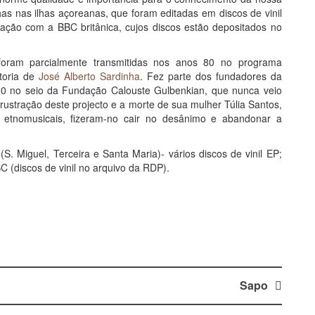
lhas nas ilhas açoreanas, que foram editadas em discos de vinil
ação com a BBC britânica, cujos discos estão depositados no
 foram parcialmente transmitidas nos anos 80 no programa
utoria de
José Alberto Sardinha
. Fez parte dos fundadores da
0 no seio da Fundação Calouste Gulbenkian, que nunca veio
 frustração deste projecto e a morte de sua mulher Túlia Santos,
 etnomusicais, fizeram-no cair no desânimo e abandonar a
(S. Miguel, Terceira e Santa Maria)- vários discos de vinil EP;
 (discos de vinil no arquivo da RDP).
Sapo