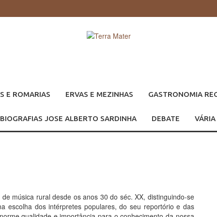
S E ROMARIAS
ERVAS E MEZINHAS
GASTRONOMIA RE
BIOGRAFIAS JOSE ALBERTO SARDINHA
DEBATE
VÁRIA
 de música rural desde os anos 30 do séc. XX, distinguindo-se
a escolha dos intérpretes populares, do seu reportório e das
enorme qualidade e importância para o conhecimento da nossa