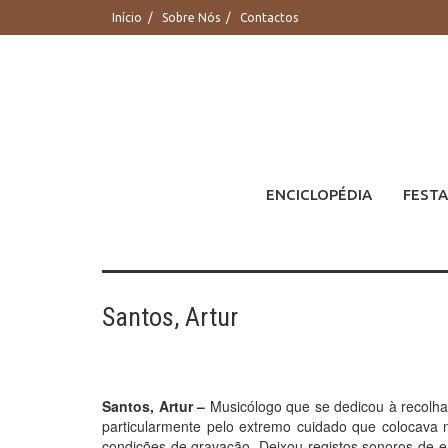
Saltar
Início
Sobre Nós
Contactos
para
conteúdo
ENCICLOPÉDIA
FESTA
Santos, Artur
Santos, Artur –
Musicólogo que se dedicou à recolha
particularmente pelo extremo cuidado que colocava n
condições de gravação. Deixou registos sonoros de 