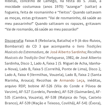
Ribelas, concelho de Lamego, na festa do S. João, a
mocidade costumava (anos 1970) “azangar” (saltar) a
fogueira, feita de rosmaninho e “fieitos”. Quando saltavam
as moças, estas gritavam: “Vai de rosmaninho, dá saúde ao
meu passarinho!” Quando saltavam os rapazes, gritavam:
“Vai de rosmanão, dá saúde ao meu passarão!”
Discografia
: Faixas 8 (Rebolaria, Batalha) e 9 (A-dos-Ruivos,
Bombarral) do CD 3 que acompanha o livro
Tradições
Musicais da Estremadura
, de
J
osé Alberto Sardinha
;
Recolhas
Musicais da Tradição Oral Portuguesa
, 1982, de José Alberto
Sardinha, Disco 1, Lado A, Faixa 1 (S. Miguel de Acha, Idanha-
a-Nova), Lado B, Faixa 5 (Correlhã, Ponte de Lima), Disco 2,
Lado A, Faixa 4 (Vermilhas, Vouzela), Lado B, Faixa 2 (Santa
Marinha, Arouca); Recolhas de
Armando Leça
, inéditas,
arquivo RDP, bobine AF-526 (Vila do Conde e Póvoa de
Varzim), AF-527 (Lordelo, Paredes), AF-529 (Guimarães), AF-
535 (Cambra, Vouzela), AF-538 (Malpica do Tejo, Castelo
Branco), AF-539 (Mação e Teixoso, Covilhã), AF-541 (Évora),