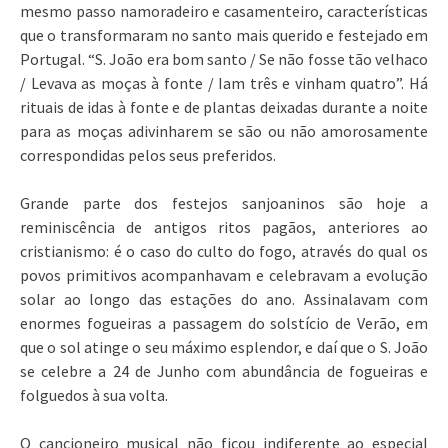
mesmo passo namoradeiro e casamenteiro, características
que o transformaram no santo mais querido e festejado em
Portugal. “S. João era bom santo / Se não fosse tão velhaco
/ Levava as moças à fonte / Iam três e vinham quatro”. Há
rituais de idas à fonte e de plantas deixadas durante a noite
para as moças adivinharem se são ou não amorosamente
correspondidas pelos seus preferidos.
Grande parte dos festejos sanjoaninos são hoje a
reminiscência de antigos ritos pagãos, anteriores ao
cristianismo: é o caso do culto do fogo, através do qual os
povos primitivos acompanhavam e celebravam a evolução
solar ao longo das estações do ano. Assinalavam com
enormes fogueiras a passagem do solstício de Verão, em
que o sol atinge o seu máximo esplendor, e daí que o S. João
se celebre a 24 de Junho com abundância de fogueiras e
folguedos à sua volta.
O cancioneiro musical não ficou indiferente ao especial