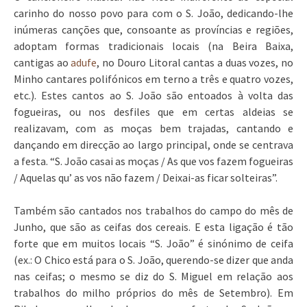
carinho do nosso povo para com o S. João, dedicando-lhe
inúmeras canções que, consoante as províncias e regiões,
adoptam formas tradicionais locais (na Beira Baixa,
cantigas ao
adufe
, no Douro Litoral cantas a duas vozes, no
Minho cantares polifónicos em terno a três e quatro vozes,
etc.). Estes cantos ao S. João são entoados à volta das
fogueiras, ou nos desfiles que em certas aldeias se
realizavam, com as moças bem trajadas, cantando e
dançando em direcção ao largo principal, onde se centrava
a festa. “S. João casai as moças / As que vos fazem fogueiras
/ Aquelas qu’ as vos não fazem / Deixai-as ficar solteiras”.
Também são cantados nos trabalhos do campo do mês de
Junho, que são as ceifas dos cereais. E esta ligação é tão
forte que em muitos locais “S. João” é sinónimo de ceifa
(ex.: O Chico está para o S. João, querendo-se dizer que anda
nas ceifas; o mesmo se diz do S. Miguel em relação aos
trabalhos do milho próprios do mês de Setembro). Em