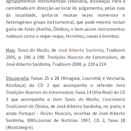
agrupamentos instrumentais (Vestiaria, Alcobaça). Para a
caminhada em direcção ao local do julgamento, pelas ruas
da localidade, junta-se muitas vezes numeroso e
heterogéneo grupo instrumental, que pode mesmo incluir
gaita-de-foles (Arelho, Óbidos), e bem assim instrumentos
ruidosos como o reque-reque, ferrinhos, caixas e bombos.
Mais
:
Tunas do Marão
, de
José Alberto Sardinha
, Tradisom
2005, p. 196 a 198
;
Tradições Musicais da Estremadura
, de
José Alberto Sardinha, Tradisom 2000, p. 219 a 224.
Discografia
: Faixas 25 a 28 (Miragaia, Lourinhã; e Vestiaria,
Alcobaça) do CD 2 que acompanha o referido livro
Tradições Musicais da Estremadura
; Faixa 14 (Vila Real) do CD
3 que acompanha o livro
Tunas do Marão
;
Cancioneiro
Tradicional de Óbidos
, de José Alberto Sardinha, no prelo; e
ainda
Portugal – Raízes Musicais
, recolhas de José Alberto
Sardinha, BMG/Jornal de Notícias 1997, CD 2, faixa 18
(Montalegre).