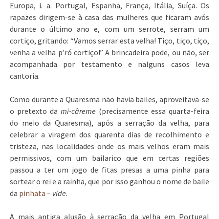
Europa, i. a. Portugal, Espanha, França, Itália, Suíça. Os
rapazes dirigem-se à casa das mulheres que ficaram avós
durante o último ano e, com um serrote, serram um
cortiço, gritando: “Vamos serrar esta velha! Tiço, tiço, tiço,
venha a velha p’ró cortiço!” A brincadeira pode, ou não, ser
acompanhada por testamento e nalguns casos leva
cantoria.
Como durante a Quaresma não havia bailes, aproveitava-se
o pretexto da
mi-câreme
(precisamente essa quarta-feira
do meio da Quaresma), após a serração da velha, para
celebrar a viragem dos quarenta dias de recolhimento e
tristeza, nas localidades onde os mais velhos eram mais
permissivos, com um bailarico que em certas regiões
passou a ter um jogo de fitas presas a uma pinha para
sortear o rei e a rainha, que por isso ganhou o nome de baile
da
pinhata
–
vide
.
A mais antiga alusão à serração da velha em Portugal