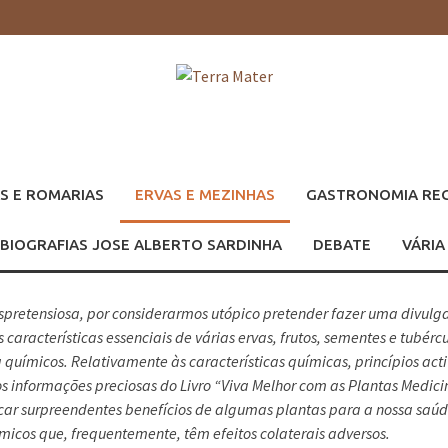
S E ROMARIAS
ERVAS E MEZINHAS
GASTRONOMIA RE
BIOGRAFIAS JOSE ALBERTO SARDINHA
DEBATE
VÁRIA
pretensiosa, por considerarmos utópico pretender fazer uma divulg
s características essenciais de várias ervas, frutos, sementes e tubér
 a químicos. Relativamente às características químicas, princípios a
informações preciosas do Livro “Viva Melhor com as Plantas Medicina
ficar surpreendentes benefícios de algumas plantas para a nossa saú
icos que, frequentemente, têm efeitos colaterais adversos.