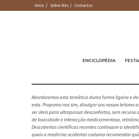
Saltar
Início
Sobre Nós
Contactos
para
conteúdo
ENCICLOPÉDIA
FESTA
Abordaremos esta temática duma forma ligeira e des
esta. Propomo-nos sim, divulgar aos nossos leitores a
ser úteis para ultrapassar desconfortos, sem recurso
de toxicidade e interacção medicamentosa, retirámos 
Descobertas científicas recentes continuam a identi
quais a medicina ocidental costuma recomendar quím