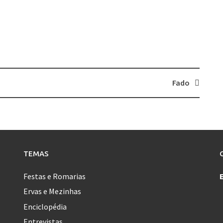
Fado
TEMAS
Festas e Romarias
Ervas e Mezinhas
Enciclopédia
Entrevistas