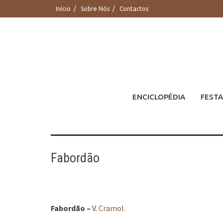
Saltar
Início
Sobre Nós
Contactos
para
conteúdo
ENCICLOPÉDIA
FESTA
Fabordão
Fabordão –
V.
Cramol
.