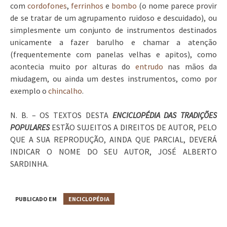
com
cordofones
,
ferrinhos
e
bombo
(o nome parece provir
de se tratar de um agrupamento ruidoso e descuidado), ou
simplesmente um conjunto de instrumentos destinados
unicamente a fazer barulho e chamar a atenção
(frequentemente com panelas velhas e apitos), como
acontecia muito por alturas do
entrudo
nas mãos da
miudagem, ou ainda um destes instrumentos, como por
exemplo o
chincalho
.
N. B. – OS TEXTOS DESTA
ENCICLOPÉDIA DAS TRADIÇÕES
POPULARES
ESTÃO SUJEITOS A DIREITOS DE AUTOR, PELO
QUE A SUA REPRODUÇÃO, AINDA QUE PARCIAL, DEVERÁ
INDICAR O NOME DO SEU AUTOR, JOSÉ ALBERTO
SARDINHA.
PUBLICADO EM
ENCICLOPÉDIA