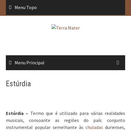
Saltar
Menu Topo
para
conteúdo
Menu Principal
Estúrdia
Estúrdia –
Termo que é utilizado para várias realidades
musicais, consoante as regiões do país: conjunto
instrumental popular semelhante às
chuladas
durienses,