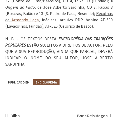
32 (Ponte de Lima/Barcelos), CD 4, faixa 39 (Fundão);
A
Origem do Fado
, de José Alberto Sardinha, CD 3, Faixas 3
(Boscras, Baião) e 13 (S. Pedro de Paus, Resende);
Recolhas
de
Armando Leça
, inéditas, arquivo RDP, bobine AF-539
(Lavacolhos, Fundão), AF-526 (Celorico de Basto).
N. B. – OS TEXTOS DESTA
ENCICLOPÉDIA DAS TRADIÇÕES
POPULARES
ESTÃO SUJEITOS A DIREITOS DE AUTOR, PELO
QUE A SUA REPRODUÇÃO, AINDA QUE PARCIAL, DEVERÁ
INDICAR O NOME DO SEU AUTOR, JOSÉ ALBERTO
SARDINHA.
PUBLICADO EM
ENCICLOPÉDIA
Bilha
Bons Reis Magos