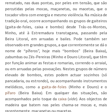
rematado, nas duas pontas, por peles em tensão, que são
percutidas pelas mocas, maçanetas, ou macetas, que o
tocador vibra com energia e mesmo violência. Na música de
tradição oral, ocorre acompanhando os grupos de gaiteiros
(gaita-de-foles, caixa e bombo) desde Trás-os-Montes,
Minho, até à Estremadura transtagana, passando pela
Beira Litoral, em arruadas e bailes. Pode também ser
observado em grandes grupos, a que correntemente se dá o
nome de “píferos”, hoje mais “bombos” (Beira Baixa),
zabumbas ou Zés-Pereiras (Minho e Douro Litoral), que têm
por função animar as festas e romarias, correndo o arraial,
ou em arruadas pelas povoações. Nestes grupos de número
elevado de bombos, estes podem actuar sozinhos (só
pancadaria, ou estrondo), ou acompanhando instrumentos
melódicos, como a
gaita-de-foles
(Minho e Douro) e o
pífaro
(Beira Baixa). Em qualquer das situações, são
acompanhados pelo toque da
caixa
(
vide
). Aos objectos de
madeira que batem nas peles chama-se mocas e, mais
recentemente, maçanetas ou macetas.