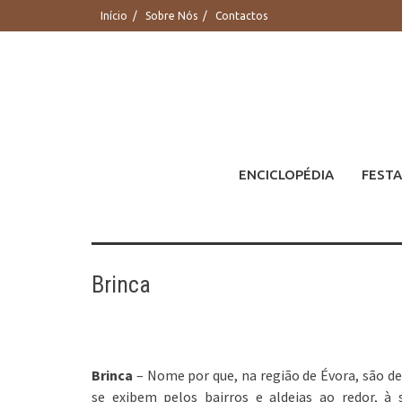
Saltar
Início
Sobre Nós
Contactos
para
conteúdo
ENCICLOPÉDIA
FESTA
Brinca
Brinca
– Nome por que, na região de Évora, são de
se exibem pelos bairros e aldeias ao redor, à