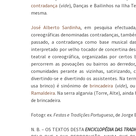
contradança
(
vide
), Danças e Bailinhos na Ilha T
mesma.
José Alberto Sardinha
, em pesquisa efectuad
coreográficas denominadas contradanças, também 
passado, a contradança como base musical das
interpretado por velho tocador de concertina des
teatral e coreográfica, organizadas por certos b
percorrem as povoações ou bairros ao derredo
comunidades perante as vizinhas, satirizando,
divertindo-se e divertindo os assistentes. Na te
usa brinco) é sinónimo de
brincadeira
(
vide
), ou
Ramaldeira
. Na serra algarvia (Torre, Alte), aind
de brincadeira.
Fotogr. ex.
Festas e Tradições Portuguesa
, de Jorge 
N. B. – OS TEXTOS DESTA
ENCICLOPÉDIA DAS TRAD