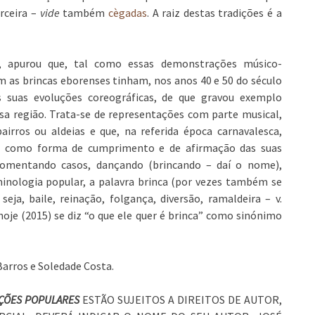
erceira –
vide
também
cègadas
. A raiz destas tradições é a
a, apurou que, tal como essas demonstrações músico-
as brincas eborenses tinham, nos anos 40 e 50 do século
 suas evoluções coreográficas, de que gravou exemplo
sa região. Trata-se de representações com parte musical,
airros ou aldeias e que, na referida época carnavalesca,
r, como forma de cumprimento e de afirmação das suas
 comentando casos, dançando (brincando – daí o nome),
rminologia popular, a palavra brinca (por vezes também se
 seja, baile, reinação, folgança, diversão, ramaldeira – v.
a hoje (2015) se diz “o que ele quer é brinca” como sinónimo
Barros e Soledade Costa.
IÇÕES POPULARES
ESTÃO SUJEITOS A DIREITOS DE AUTOR,