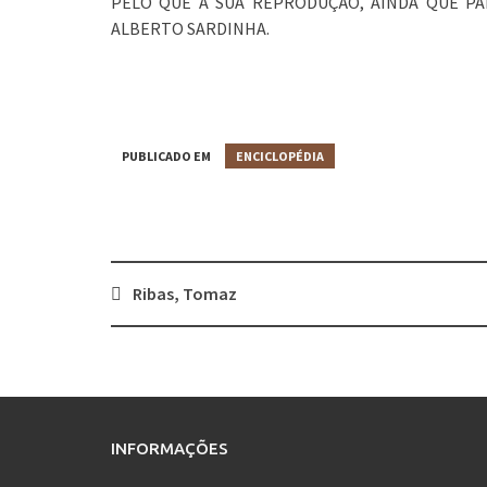
PELO QUE A SUA REPRODUÇÃO, AINDA QUE PA
ALBERTO SARDINHA.
PUBLICADO EM
ENCICLOPÉDIA
Ribas, Tomaz
Post
navigation
INFORMAÇÕES