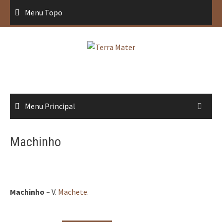
Saltar
Menu Topo
para
conteúdo
Menu Principal
Machinho
Machinho –
V.
Machete
.