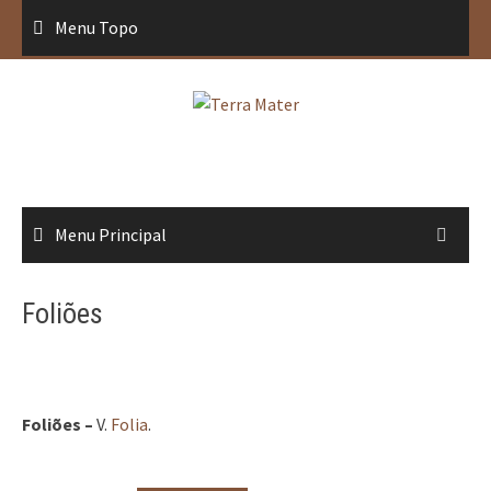
Saltar
Menu Topo
para
conteúdo
Menu Principal
Foliões
Foliões –
V.
Folia
.