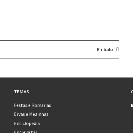
Embalo
TEMAS
Festas e Romarias
Ervas e Mezinhas
Enciclopédia
Entrevistas