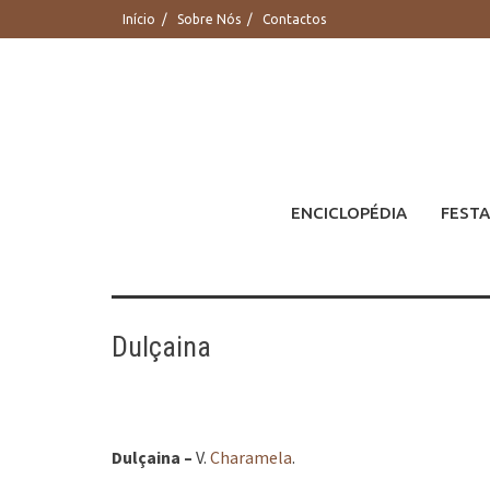
Saltar
Início
Sobre Nós
Contactos
para
conteúdo
ENCICLOPÉDIA
FESTA
Dulçaina
Dulçaina –
V.
Charamela
.