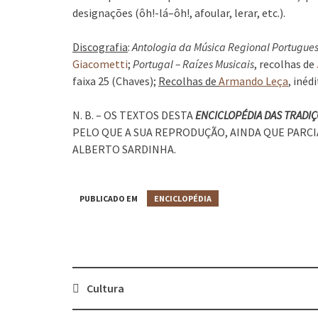
designações (ôh!-lá–ôh!, afoular, lerar, etc.).
Discografia
:
Antologia da Música Regional Portugues
Giacometti
;
Portugal – Raízes Musicais
, recolhas de
faixa 25 (Chaves);
Recolhas de
Armando Leça
, inéd
N. B. – OS TEXTOS DESTA
ENCICLOPÉDIA DAS TRADI
PELO QUE A SUA REPRODUÇÃO, AINDA QUE PARCI
ALBERTO SARDINHA.
PUBLICADO EM
ENCICLOPÉDIA
Cultura
Post