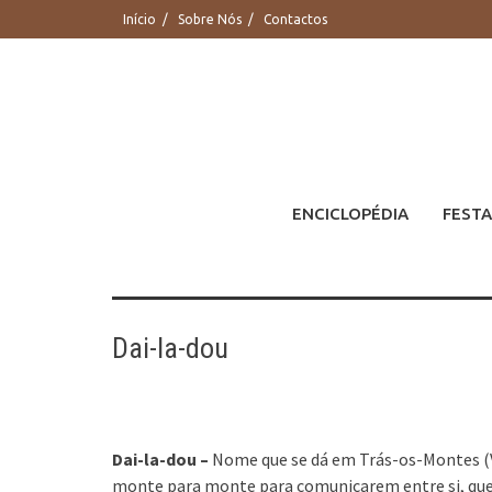
Saltar
Início
Sobre Nós
Contactos
para
conteúdo
ENCICLOPÉDIA
FESTA
Dai-la-dou
Dai-la-dou –
Nome que se dá em Trás-os-Montes (V
monte para monte para comunicarem entre si, que 