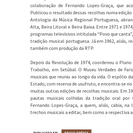
colaboração de Fernando Lopes-Graça, que aco
Publicou o resultado dessas recolhas numa edição d
Antologia da Música Regional Portuguesa, abran
Alta, Beira Litoral e Beira Baixa. Entre 1971 e 197
programas televisivos intitulada “Povo que canta”,
tradição musical portuguesa. Já em 1962, aliás, re
também com produção da RTP.
Depois da Revolução de 1974, coordenou o Plano 
Trabalho, em Setúbal. O Museu Verdades de Fari
musicais que reuniu ao longo da vida. O espólio d
Estado, com reserva de usufruto, e encontra-se no 
muitas outras edições de recolhas musicais. Em 1
pautas musicais colhidas da tradição oral por v
Fernando Lopes-Graça, a quem, aliás, cabia, na
trechos musicais a editar, bem como a respectiva 
PUBLICADO EM
ENCICLOPÉDIA