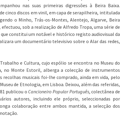
mpanhou nas suas primeiras digressões à Beira Baixa.
e cinco discos em vinil, em capa de serapilheira, intitulada
gendo o Minho, Trás-os-Montes, Alentejo, Algarve, Beira
4, efectuou, sob a realização de Alfredo Tropa, uma série de
 que constitui um notável e histórico registo audiovisual da
alizara um documentário televisivo sobre o Alar das redes,
Trabalho e Cultura, cujo espólio se encontra no Museu do
a, no Monte Estoril, alberga a colecção de instrumentos
as recolhas musicais foi-lhe comprado, ainda em vida, pelo
Museu de Etnologia, em Lisboa. Deixou, além das referidas,
981 publicou o
Cancioneiro Popular Português
, colectânea de
ários autores, incluindo ele próprio, seleccionadas por
 longa colaboração entre ambos mantida, a selecção dos
anotação.