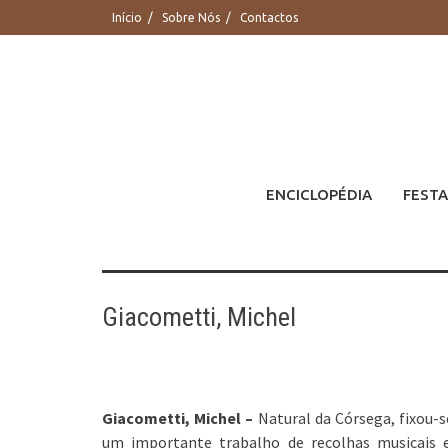
Saltar
Início
Sobre Nós
Contactos
para
conteúdo
ENCICLOPÉDIA
FESTA
Giacometti, Michel
Giacometti, Michel –
Natural da Córsega, fixou-
um importante trabalho de recolhas musicais 