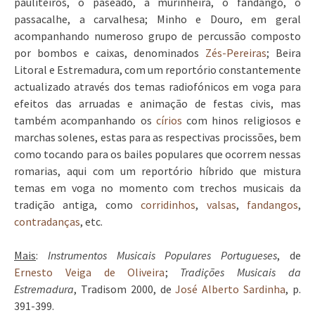
pauliteiros, o paseado, a murinheira, o fandango, o
passacalhe, a carvalhesa; Minho e Douro, em geral
acompanhando numeroso grupo de percussão composto
por bombos e caixas, denominados
Zés-Pereiras
; Beira
Litoral e Estremadura, com um reportório constantemente
actualizado através dos temas radiofónicos em voga para
efeitos das arruadas e animação de festas civis, mas
também acompanhando os
círios
com hinos religiosos e
marchas solenes, estas para as respectivas procissões, bem
como tocando para os bailes populares que ocorrem nessas
romarias, aqui com um reportório híbrido que mistura
temas em voga no momento com trechos musicais da
tradição antiga, como
corridinhos
,
valsas
,
fandangos
,
contradanças
, etc.
Mais
:
Instrumentos Musicais Populares Portugueses
, de
Ernesto Veiga de Oliveira
;
Tradições Musicais da
Estremadura
, Tradisom 2000, de
José Alberto Sardinha
, p.
391-399.