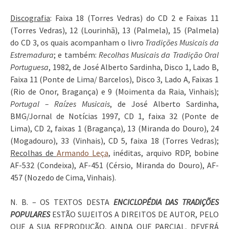
Discografia
: Faixa 18 (Torres Vedras) do CD 2 e Faixas 11
(Torres Vedras), 12 (Lourinhã), 13 (Palmela), 15 (Palmela)
do CD 3, os quais acompanham o livro
Tradições Musicais da
Estremadura
; e também:
Recolhas Musicais da Tradição Oral
Portuguesa
, 1982, de José Alberto Sardinha, Disco 1, Lado B,
Faixa 11 (Ponte de Lima/ Barcelos), Disco 3, Lado A, Faixas 1
(Rio de Onor, Bragança) e 9 (Moimenta da Raia, Vinhais);
Portugal – Raízes Musicais
, de José Alberto Sardinha,
BMG/Jornal de Notícias 1997, CD 1, faixa 32 (Ponte de
Lima), CD 2, faixas 1 (Bragança), 13 (Miranda do Douro), 24
(Mogadouro), 33 (Vinhais), CD 5, faixa 18 (Torres Vedras);
Recolhas de
Armando Leça
, inéditas, arquivo RDP, bobine
AF-532 (Condeixa), AF-451 (Cérsio, Miranda do Douro), AF-
457 (Nozedo de Cima, Vinhais).
N. B. – OS TEXTOS DESTA
ENCICLOPÉDIA DAS TRADIÇÕES
POPULARES
ESTÃO SUJEITOS A DIREITOS DE AUTOR, PELO
QUE A SUA REPRODUÇÃO, AINDA QUE PARCIAL, DEVERÁ