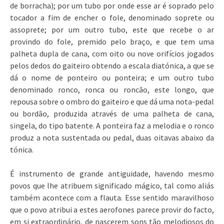
de borracha); por um tubo por onde esse ar é soprado pelo
tocador a fim de encher o fole, denominado soprete ou
assoprete; por um outro tubo, este que recebe o ar
provindo do fole, premido pelo braço, e que tem uma
palheta dupla de cana, com oito ou nove orifícios jogados
pelos dedos do gaiteiro obtendo a escala diatónica, a que se
dá o nome de ponteiro ou ponteira; e um outro tubo
denominado ronco, ronca ou roncão, este longo, que
repousa sobre o ombro do gaiteiro e que dá uma nota-pedal
ou bordão, produzida através de uma palheta de cana,
singela, do tipo batente. A ponteira faz a melodia e o ronco
produz a nota sustentada ou pedal, duas oitavas abaixo da
tónica.
É instrumento de grande antiguidade, havendo mesmo
povos que lhe atribuem significado mágico, tal como aliás
também acontece com a flauta. Esse sentido maravilhoso
que o povo atribui a estes aerofones parece provir do facto,
em si extraordinário, de nascerem sons tão melodiosos do