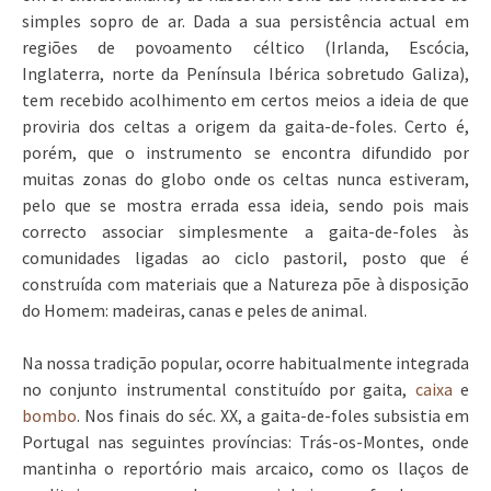
simples sopro de ar. Dada a sua persistência actual em
regiões de povoamento céltico (Irlanda, Escócia,
Inglaterra, norte da Península Ibérica sobretudo Galiza),
tem recebido acolhimento em certos meios a ideia de que
proviria dos celtas a origem da gaita-de-foles. Certo é,
porém, que o instrumento se encontra difundido por
muitas zonas do globo onde os celtas nunca estiveram,
pelo que se mostra errada essa ideia, sendo pois mais
correcto associar simplesmente a gaita-de-foles às
comunidades ligadas ao ciclo pastoril, posto que é
construída com materiais que a Natureza põe à disposição
do Homem: madeiras, canas e peles de animal.
Na nossa tradição popular, ocorre habitualmente integrada
no conjunto instrumental constituído por gaita,
caixa
e
bombo
. Nos finais do séc. XX, a gaita-de-foles subsistia em
Portugal nas seguintes províncias: Trás-os-Montes, onde
mantinha o reportório mais arcaico, como os llaços de