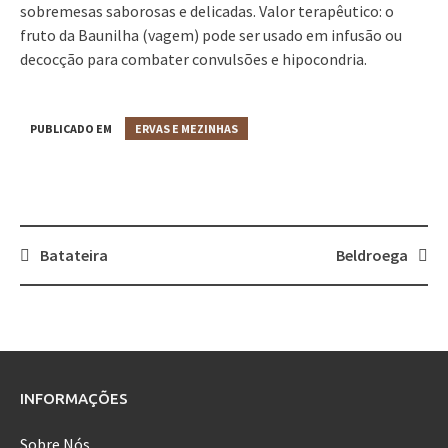
sobremesas saborosas e delicadas. Valor terapêutico: o
fruto da Baunilha (vagem) pode ser usado em infusão ou
decocção para combater convulsões e hipocondria.
PUBLICADO EM
ERVAS E MEZINHAS
Batateira
Beldroega
Post
navigation
INFORMAÇÕES
Sobre Nós