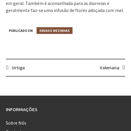
em geral. Também é aconselhada para as diarreias e
geralmente faz-se uma infusão de flores adoçada com mel.
PUBLICADO EM
ERVAS E MEZINHAS
Urtiga
Valeriana
Post
navigation
INFORMAÇÕES
Sobre Nós