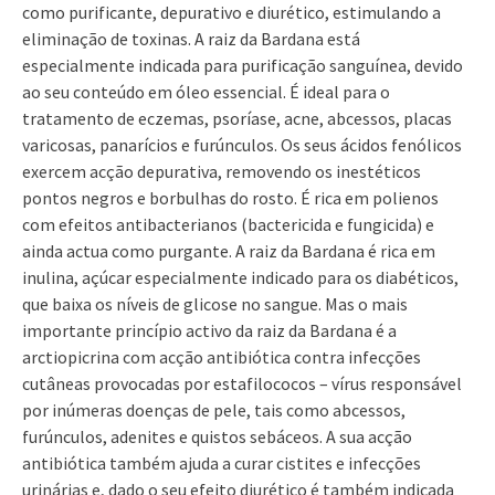
como purificante, depurativo e diurético, estimulando a
eliminação de toxinas. A raiz da Bardana está
especialmente indicada para purificação sanguínea, devido
ao seu conteúdo em óleo essencial. É ideal para o
tratamento de eczemas, psoríase, acne, abcessos, placas
varicosas, panarícios e furúnculos. Os seus ácidos fenólicos
exercem acção depurativa, removendo os inestéticos
pontos negros e borbulhas do rosto. É rica em polienos
com efeitos antibacterianos (bactericida e fungicida) e
ainda actua como purgante. A raiz da Bardana é rica em
inulina, açúcar especialmente indicado para os diabéticos,
que baixa os níveis de glicose no sangue. Mas o mais
importante princípio activo da raiz da Bardana é a
arctiopicrina com acção antibiótica contra infecções
cutâneas provocadas por estafilococos – vírus responsável
por inúmeras doenças de pele, tais como abcessos,
furúnculos, adenites e quistos sebáceos. A sua acção
antibiótica também ajuda a curar cistites e infecções
urinárias e, dado o seu efeito diurético é também indicada