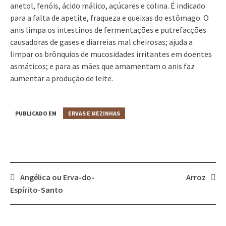
anetol, fenóis, ácido málico, açúcares e colina. É indicado
para a falta de apetite, fraqueza e queixas do estômago. O
anis limpa os intestinos de fermentações e putrefacções
causadoras de gases e diarreias mal cheirosas; ajuda a
limpar os brônquios de mucosidades irritantes em doentes
asmáticos; e para as mães que amamentam o anis faz
aumentar a produção de leite.
PUBLICADO EM
ERVAS E MEZINHAS
Angélica ou Erva-do-
Arroz
Post
Espírito-Santo
navigation