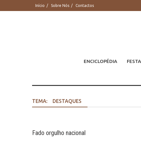
Saltar
Início
Sobre Nós
Contactos
para
conteúdo
ENCICLOPÉDIA
FESTA
TEMA:
DESTAQUES
Fado orgulho nacional