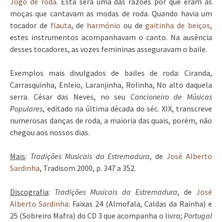
Jogo de roda
. Esta será uma das razões por que eram as
moças que cantavam as modas de roda. Quando havia um
tocador de
flauta
, de
harmónio
ou de
gaitinha de beiços
,
estes instrumentos acompanhavam o canto. Na ausência
desses tocadores, as vozes femininas asseguravam o baile.
Exemplos mais divulgados de bailes de roda: Ciranda,
Carrasquinha, Enleio, Laranjinha, Rolinha, No alto daquela
serra. César das Neves, no seu
Cancioneiro de Músicas
Populares
, editado na última década do séc. XIX, transcreve
numerosas danças de roda, a maioria das quais, porém, não
chegou aos nossos dias.
Mais
:
T
radições M
usicais da Estremadura
, de
José Alberto
Sardinha
, Tradisom 2000, p. 347 a 352.
Discografia
:
T
radições M
usicais da Estremadura
, de
José
Alberto Sardinha
: Faixas 24 (Almofala, Caldas da Rainha) e
25 (Sobreiro Mafra) do CD 3 que acompanha o livro;
Portugal