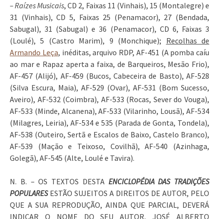
– Raízes Musicais
, CD 2, Faixas 11 (Vinhais), 15 (Montalegre) e
31 (Vinhais), CD 5, Faixas 25 (Penamacor), 27 (Bendada,
Sabugal), 31 (Sabugal) e 36 (Penamacor), CD 6, Faixas 3
(Loulé), 5 (Castro Marim), 9 (Monchique);
Recolhas de
Armando Leça
, inéditas, arquivo RDP, AF-451 (A pomba caíu
ao mar e Rapaz aperta a faixa, de Barqueiros, Mesão Frio),
AF-457 (Alijó), AF-459 (Bucos, Cabeceira de Basto), AF-528
(Silva Escura, Maia), AF-529 (Ovar), AF-531 (Bom Sucesso,
Aveiro), AF-532 (Coimbra), AF-533 (Rocas, Sever do Vouga),
AF-533 (Minde, Alcanena), AF-533 (Vilarinho, Lousã), AF-534
(Milagres, Leiria), AF-534 e 535 (Parada de Gonta, Tondela),
AF-538 (Outeiro, Sertã e Escalos de Baixo, Castelo Branco),
AF-539 (Mação e Teixoso, Covilhã), AF-540 (Azinhaga,
Golegã), AF-545 (Alte, Loulé e Tavira).
N. B. – OS TEXTOS DESTA
ENCICLOPÉDIA DAS TRADIÇÕES
POPULARES
ESTÃO SUJEITOS A DIREITOS DE AUTOR, PELO
QUE A SUA REPRODUÇÃO, AINDA QUE PARCIAL, DEVERÁ
INDICAR O NOME DO SEU AUTOR, JOSÉ ALBERTO