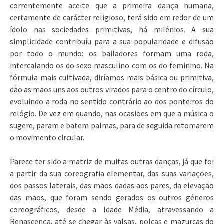
correntemente aceite que a primeira dança humana,
certamente de carácter religioso, terá sido em redor de um
ídolo nas sociedades primitivas, há milénios. A sua
simplicidade contribuíu para a sua popularidade e difusão
por todo o mundo: os bailadores formam uma roda,
intercalando os do sexo masculino com os do feminino. Na
fórmula mais cultivada, diríamos mais básica ou primitiva,
dão as mãos uns aos outros virados para o centro do círculo,
evoluindo a roda no sentido contrário ao dos ponteiros do
relógio. De vez em quando, nas ocasiões em que a música o
sugere, param e batem palmas, para de seguida retomarem
o movimento circular.
Parece ter sido a matriz de muitas outras danças, já que foi
a partir da sua coreografia elementar, das suas variações,
dos passos laterais, das mãos dadas aos pares, da elevação
das mãos, que foram sendo gerados os outros géneros
coreográficos, desde a Idade Média, atravessando a
Renascença, até se chegar às valsas, polcas e mazurcas do