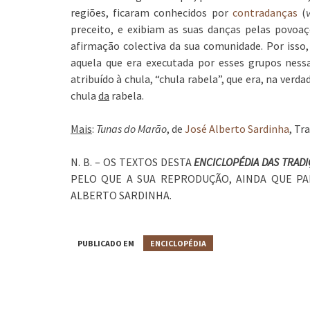
regiões, ficaram conhecidos por
contradanças
(
preceito, e exibiam as suas danças pelas povoa
afirmação colectiva da sua comunidade. Por isso
aquela que era executada por esses grupos nessa
atribuído à chula, “chula rabela”, que era, na verd
chula
da
rabela.
Mais
:
Tunas do Marão
, de
José Alberto Sardinha
, Tr
N. B. – OS TEXTOS DESTA
ENCICLOPÉDIA DAS TRAD
PELO QUE A SUA REPRODUÇÃO, AINDA QUE PA
ALBERTO SARDINHA.
PUBLICADO EM
ENCICLOPÉDIA