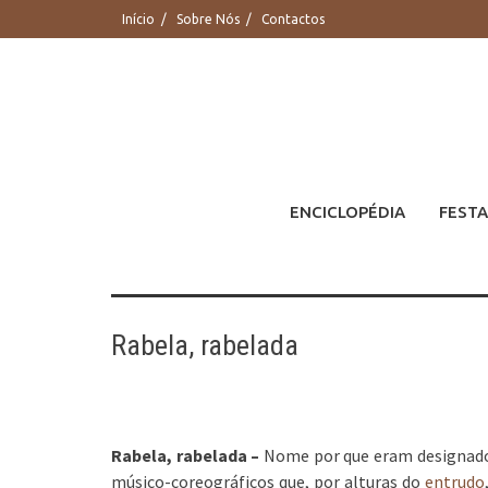
Saltar
Início
Sobre Nós
Contactos
para
conteúdo
ENCICLOPÉDIA
FESTA
Rabela, rabelada
Rabela, rabelada –
Nome por que eram designados,
músico-coreográficos que, por alturas do
entrudo