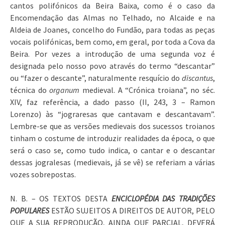
cantos polifónicos da Beira Baixa, como é o caso da
Encomendação das Almas no Telhado, no Alcaide e na
Aldeia de Joanes, concelho do Fundão, para todas as peças
vocais polifónicas, bem como, em geral, por toda a Cova da
Beira. Por vezes a introdução de uma segunda voz é
designada pelo nosso povo através do termo “descantar”
ou “fazer o descante”, naturalmente resquício do
discantus
,
técnica do
organum
medieval. A “Crónica troiana”, no séc.
XIV, faz referência, a dado passo (II, 243, 3 – Ramon
Lorenzo) às “jograresas que cantavam e descantavam”.
Lembre-se que as versões medievais dos sucessos troianos
tinham o costume de introduzir realidades da época, o que
será o caso se, como tudo indica, o cantar e o descantar
dessas jogralesas (medievais, já se vê) se referiam a várias
vozes sobrepostas.
N. B. – OS TEXTOS DESTA
ENCICLOPÉDIA DAS TRADIÇÕES
POPULARES
ESTÃO SUJEITOS A DIREITOS DE AUTOR, PELO
QUE A SUA REPRODUÇÃO, AINDA QUE PARCIAL, DEVERÁ