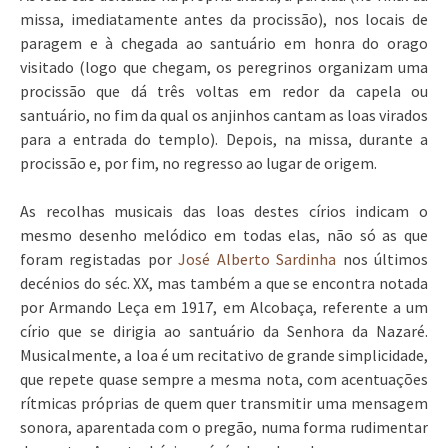
missa, imediatamente antes da procissão), nos locais de
paragem e à chegada ao santuário em honra do orago
visitado (logo que chegam, os peregrinos organizam uma
procissão que dá três voltas em redor da capela ou
santuário, no fim da qual os anjinhos cantam as loas virados
para a entrada do templo). Depois, na missa, durante a
procissão e, por fim, no regresso ao lugar de origem.
As recolhas musicais das loas destes círios indicam o
mesmo desenho melódico em todas elas, não só as que
foram registadas por
José Alberto Sardinha
nos últimos
decénios do séc. XX, mas também a que se encontra notada
por Armando Leça em 1917, em Alcobaça, referente a um
círio que se dirigia ao santuário da Senhora da Nazaré.
Musicalmente, a loa é um recitativo de grande simplicidade,
que repete quase sempre a mesma nota, com acentuações
rítmicas próprias de quem quer transmitir uma mensagem
sonora, aparentada com o pregão, numa forma rudimentar