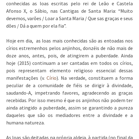
conhecidas as loas escritas pelo rei de Leão e Castela
Afonso X, o Sábio, nas Cantigas de Santa Maria: “Muito
devemos, varões / Loar a Santa Maria / Que sas graças e seus
dões / Dá a quem por ela fia”.
Hoje em dia, as loas mais conhecidas são as entoadas nos
círios estremenhos pelos anjinhos, donzéis de não mais de
doze anos, antes, pois, de atingirem a puberdade. Ainda
hoje (2015) continuam a ser cantadas em todos os círios,
pois representam elemento religioso essencial dessas
manifestações (v.
Círio
). Na verdade, constituem a forma
peculiar de a comunidade de fiéis se dirigir à divindade,
saudando-A, impetrando favores, agradecendo as graças
recebidas. Por isso mesmo é que os anjinhos não podem ter
ainda atingido a puberdade, assim se garantindo a pureza
daqueles que são os mediadores entre a divindade e a
humana natureza.
As loas são deitadas na própria aldeia, à partida (no final da