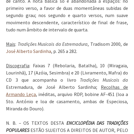
de canto. A nota básica só é abandonada a espaços: no
primeiro verso, a favor de duas momentâneas subidas de
segundo grau; nos segundo e quarto versos, num suave
movimento descendente, característico de final de frase,
tudo num âmbito de intervalo de quarta.
Mais
:
Tradições Musicais da Estremadura
, Tradisom 2000, de
José Alberto Sardinha
, p. 265 a 282.
Discografia
: Faixas 7 (Rebolaria, Batalha), 10 (Miragaia,
Lourinhã), 17 (Azóia, Sesimbra) e 20 (Livramento, Mafra) do
CD 3 que acompanha o livro
Tradições Musicais da
Estremadura, de José Alberto Sardinha;
Recolhas de
Armando Leça
, inéditas, arquivo RDP, bobine AF-451 (loa a
Sto. António e loa de casamento, ambas de Especiosa,
Miranda do Douro).
N. B. – OS TEXTOS DESTA
ENCICLOPÉDIA DAS TRADIÇÕES
POPULARES
ESTÃO SUJEITOS A DIREITOS DE AUTOR, PELO