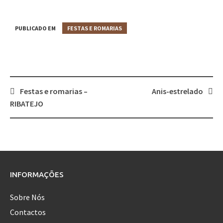
PUBLICADO EM
FESTAS E ROMARIAS
Festas e romarias –
Anis-estrelado
Post
RIBATEJO
navigation
INFORMAÇÕES
Sobre Nós
Contactos