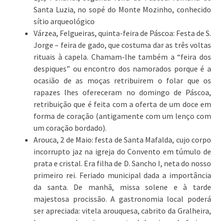
Santa Luzia, no sopé do Monte Mozinho, conhecido
sítio arqueológico
Várzea, Felgueiras, quinta-feira de Páscoa: Festa de S.
Jorge – feira de gado, que costuma dar as três voltas
rituais à capela. Chamam-lhe também a “feira dos
despiques” ou encontro dos namorados porque é a
ocasião de as moças retribuirem o folar que os
rapazes lhes ofereceram no domingo de Páscoa,
retribuição que é feita com a oferta de um doce em
forma de coração (antigamente com um lenço com
um coração bordado).
Arouca, 2 de Maio: festa de Santa Mafalda, cujo corpo
incorrupto jaz na igreja do Convento em túmulo de
prata e cristal. Era filha de D. Sancho I, neta do nosso
primeiro rei. Feriado municipal dada a importância
da santa. De manhã, missa solene e à tarde
majestosa procissão. A gastronomia local poderá
ser apreciada: vitela arouquesa, cabrito da Gralheira,