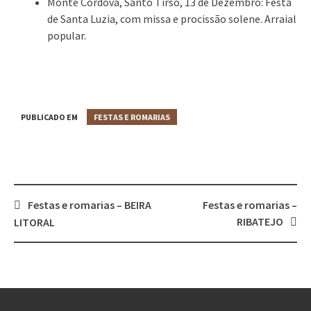
Monte Córdova, Santo Tirso, 13 de Dezembro: Festa
de Santa Luzia, com missa e procissão solene. Arraial
popular.
PUBLICADO EM
FESTAS E ROMARIAS
Festas e romarias – BEIRA
Festas e romarias –
Post
RIBATEJO
LITORAL
navigation