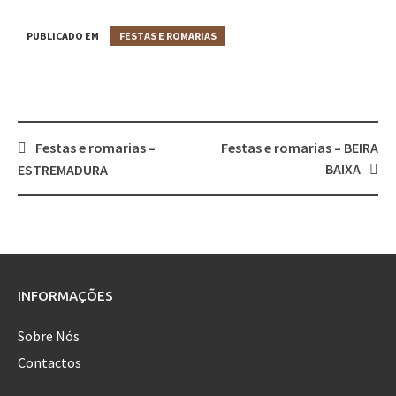
PUBLICADO EM
FESTAS E ROMARIAS
Festas e romarias –
Festas e romarias – BEIRA
Post
BAIXA
ESTREMADURA
navigation
INFORMAÇÕES
Sobre Nós
Contactos